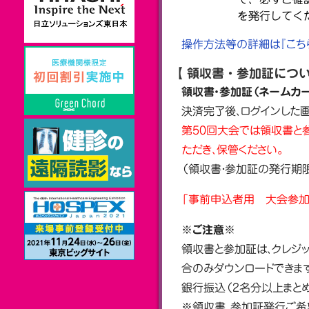
を発行してく
操作方法等の詳細は『こち
【 領収書・参加証につ
領収書・参加証（ネームカ
決済完了後、ログインした
第50回大会では領収書と
ただき、保管ください。
（領収書・参加証の発行期限：2
「事前申込者用 大会参加
※ご注意※
領収書と参加証は、クレジッ
合のみダウンロードできま
銀行振込（2名分以上まと
※領収書、参加証発行ご希