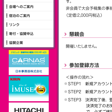
す。
会場へのご案内
非会員で大会予稿集の事
（定価：2,000円税込）
宿泊のご案内
リンク
懇親会
寄付・協賛申込
協賛企業
開催いたしません。
参加登録方法
＜操作の流れ＞
STEP1 新規アカウン
STEP2 新規アカウ
STEP3 決済完了後
決済完了のお
で、必ずご確