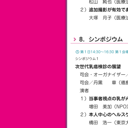
松山 純也（医療法人
２）
追加撮影が有効で
大塚 月子（医療法人
8．シンポジウム
第１日14:30〜16:30 第
シンポジウム１
次世代乳癌検診の展望
司会・オーガナイザー／
司会／丹黒 章（徳島
演者
１）
当事者視点の乳が
増田 美加（NPO法
２）
本人中心のヘルス
橋田 浩一（東京大学