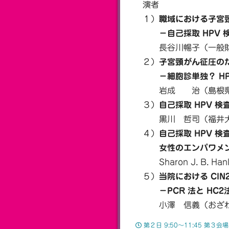
演者
１）
職域における子宮
－自己採取 HPV 検
長谷川暢子（一般財団
２）
子宮頸がん征圧の
－細胞診単独？ HPV 
岩成 治（島根県立
３）
自己採取 HPV 
黒川 哲司（福井大学
４）
自己採取 HPV 検
女性のエンパワメント
Sharon J. B. 
５）
当院における CIN
－PCR 法と HC2
小澤 信義（おざわ女
第２日 9:50〜11:45 第３会