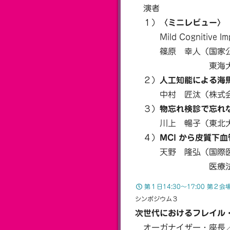
演者
１）
〈ミニレビュー〉
Mild Cognitive 
篠原 幸人（国家公務
東海大学 名
２）
人工知能による海
中村 匠汰（株式会社 
３）
物忘れ検診で忘れない
川上 暢子（東北大学
４）
MCI から皮質下
天野 隆弘（国際医療
医療法人財団順和
第１日14:30〜17:00 第２
シンポジウム３
次世代におけるフレイル
オーガナイザー・座長