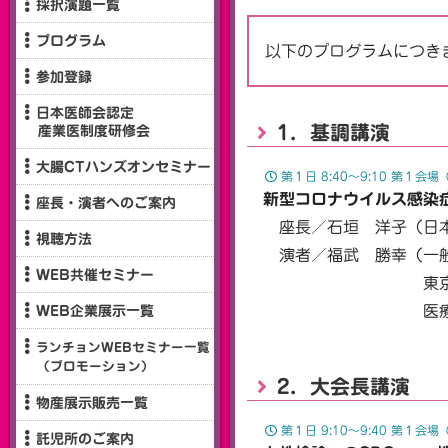
採択演題一覧
プログラム
以下のプログラムにつき
参加登録
日本医師会認定
1．基調講演
産業医制度研修会
大腸CTハンズオンセミナー
第１日 8:40〜9:10 第１
新型コロナウイルス感染
座長・演者へのご案内
座長／石垣 洋子（日本
視聴方法
演者／福武 勝幸（一般
WEB共催セミナー
東京医科大学 臨
医療法人財団 
WEB企業展示一覧
ランチョンWEBセミナー一覧
（プロモーション）
2．大会長講演
物産展示販売一覧
第１日 9:10〜9:40 第１
託児所のご案内