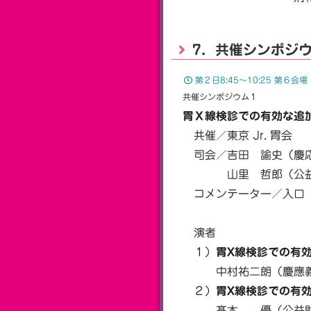
7．共催シンポジ
第２日8:45〜10:25 第６会場
共催シンポジウム１
胃Ｘ線検診での有効な追
共催／東京 Jr. 胃会
司会／吉田 諭史（慶応
山里 哲郎（公益財団
コメンテーター／入口 
東京都がん
演者
１）
胃X線検診での有
中村祐二朗（慶應義塾
２）
胃X線検診での有
髙木 優（公益財団