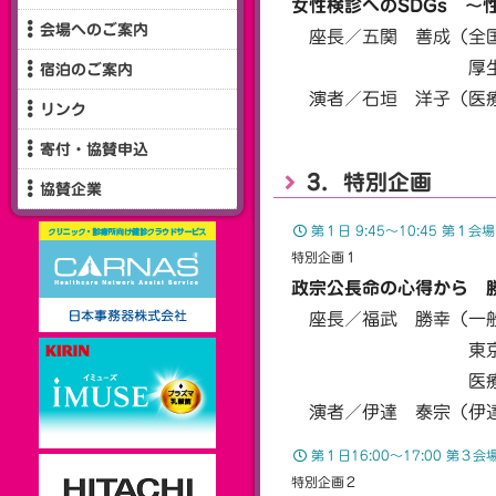
女性検診へのSDGs 〜
会場へのご案内
座長／五関 善成（全国
厚生中央病院循
宿泊のご案内
演者／石垣 洋子（医療
リンク
寄付・協賛申込
3．特別企画
協賛企業
第１日 9:45〜10:45 第
特別企画１
政宗公長命の心得から 
座長／福武 勝幸（一般
東京医科大学 臨
医療法人財団 
演者／伊達 泰宗（伊達
第１日16:00〜17:00 第３
特別企画２