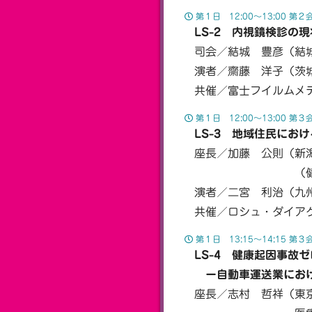
第１日 12:00〜13:00 第２
LS-2 内視鏡検診の
司会／結城 豊彦（結
演者／齋藤 洋子（茨城
共催／富士フイルムメ
第１日 12:00〜13:00 第３
LS-3 地域住民におけ
座長／加藤 公則（新潟
（健診・人間ド
演者／二宮 利治（九州
共催／ロシュ・ダイアグ
第１日 13:15〜14:15 第３
LS-4 健康起因事故
ー自動車運送業におけ
座長／志村 哲祥（東京