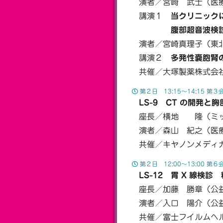
演者／宮崎 武士（医療
講演１
当クリニック
腹部超音波検診判定
演者／宮崎真理子（東北
講演２
多発性嚢胞腎
共催／大塚製薬株式会
第２日 13:15〜14:15 第３
LS-9 CT の開発と胸
座長／横地 隆（ミッ
演者／森山 紀之（医療
共催／キヤノンメディカ
第２日 12:00〜13:00 第６
LS-12 胃 X 線検
座長／加藤 勝章（公益
演者／入口 陽介（公益
共催／富士フイルムヘ