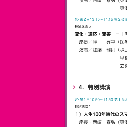
演者／西﨑 泰弘（東海
東海大学医学部総
第２日13:15〜14:15 第２
特別企画５
変化・適応・変容 －「
座長／岬 昇平（医療
演者／加藤 雅則（株式
早稲田大学大学
立教大学大学院2
4．特別講演
第１日10:50〜11:50 第
特別講演１
１）
人生100年時代のス
座長／西﨑 泰弘（東海