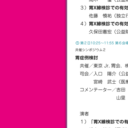
３）
胃X線検診での有
佐藤 慎祐（独立行政
４）
胃X線検診での有
久保田憲宏（公益財団
第２日10:25〜11:55 第６会
共催シンポジウム２
胃症例検討
共催／東京 Jr. 胃会
司会／入口 陽介（公益
宮崎 武士（医療法人
コメンテーター／吉田 
山里 哲郎（公益
消化器内
演者
１）
「胃X線検診での