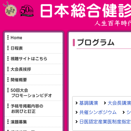
Home
プログラム
日程表
視聴サイトはこちら
大会長挨拶
開催概要
50回大会
プロモーションビデオ
基調講演
大会長講演
予稿号掲載内容の
お詫びと訂正
共催シンポジウム
シ
日医認定産業医制度指定
演題募集