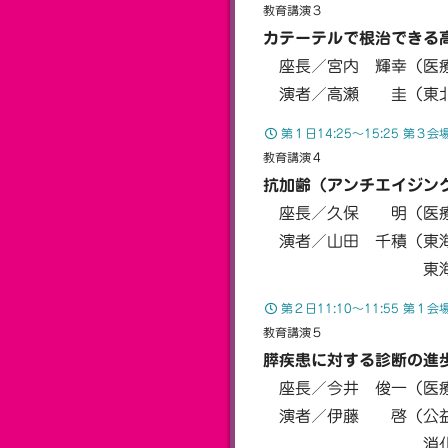
教育講演３
カテーテルで根治できる
座長／宮内 輝幸（医療
演者／高瀬 圭（東北
第１日14:25〜15:25 第３
教育講演４
抗加齢（アンチエイジン
座長／久保 明（医療
演者／山田 千積（東海
東海大学医学部
第２日11:10〜11:55 第
教育講演５
膵疾患に対する診断の進
座長／今井 俊一（医療
演者／伊藤 啓（公益
消化器病セ