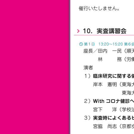
催行いたしません。
10．実査講習会
第１日 13:20〜15:20 第６
座長／田内 一民（順天
林 務（労働者健康
演者
１）
臨床研究に関する
岸本 憲明（東海大
東海大学医学部総
２）
With コロナ健
宮下 洋（学校法人自
３）
実査時によくある
宮脇 尚志（京都女子