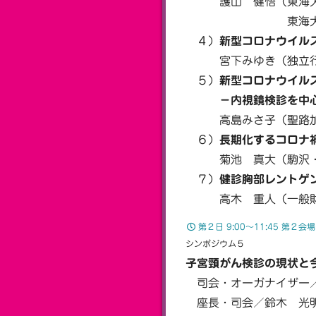
護山 健悟（東海大学
東海大学医学部総
４）
新型コロナウイル
宮下みゆき（独立行政
５）
新型コロナウイル
－内視鏡検診を中心
高島みさ子（聖路加国
６）
長期化するコロナ
菊池 真大（駒沢・風
７）
健診胸部レントゲン
高木 重人（一般財団
第２日 9:00〜11:45 第２会
シンポジウム５
子宮頸がん検診の現状と今
司会・オーガナイザー／
座長・司会／鈴木 光明