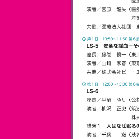
医療法人東京桜
演者／宮原 龍矢（医療
産業作業療法士 
共催／医療法人社団 
第１日 10:50〜11:50 第６
LS-5 安全な採血ー
座長／藤巻 慎一（東北
演者／山崎 家春（東京医
共催／株式会社ビー・
第１日 12:00〜13:00 第６
LS-6
座長／平沼 ゆり（公益
演者／柳沢 正史（筑波大
株式会社 S'UI
講演１
人はなぜ眠る
演者／千葉 滋（茨城