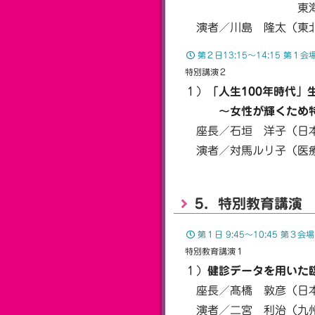
東海大学医学部総
演者／川島 隆太（東北
第２日13:15〜14:15 第
特別講演２
１）
「人生100年時代」
〜女性が輝くため特性
座長／石垣 洋子（日本
演者／対馬ルリ子（医療
5．特別教育講演
第１日 9:45〜10:45 第３会
特別教育講演１
１）
健診データを用いた
座長／髙橋 敦彦（日本
演者／二宮 利治（九州