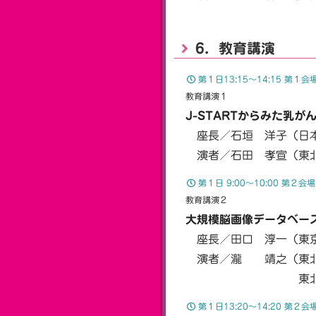
6．教育講演
第１日13:15〜14:15 第
教育講演１
J-STARTからみた乳が
座長／石垣 洋子（日本
演者／石田 孝宣（東北
第１日 9:00〜10:00 第２会
教育講演２
大規模脳画像データベー
座長／田口 淳一（東京
演者／瀧 靖之（東北
東北大学 スマー
第１日13:20〜14:20 第２