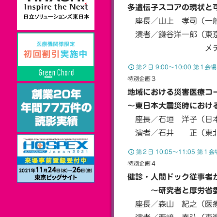
多遺伝子スコアの現状と
座長／山上 孝司（一般
演者／鎌谷洋一郎（東京
メディカル情報生
第２日 9:00〜10:00 第
特別企画３
地域における災害医療コ
〜東日本大震災時におけ
座長／石垣 洋子（日本
演者／石井 正（東北
第２日 10:05〜11:05 
特別企画４
健診・人間ドック従事者
〜研究者と厚労省委
座長／森山 紀之（医療