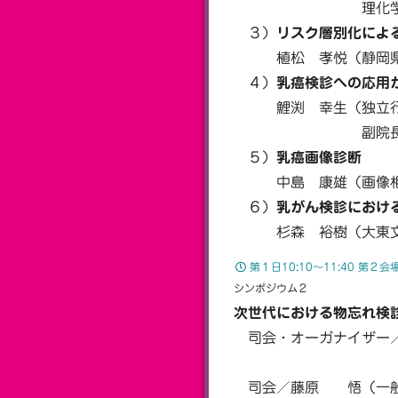
理化学研究所 革
３）
リスク層別化によ
植松 孝悦（静岡県立
４）
乳癌検診への応用
鯉渕 幸生（独立行政
副院長／乳腺・
５）
乳癌画像診断
中島 康雄（画像相
６）
乳がん検診におけ
杉森 裕樹（大東文化
第１日10:10〜11:40 第２
シンポジウム２
次世代における物忘れ検
司会・オーガナイザー／
東海大学 
司会／藤原 悟（一般