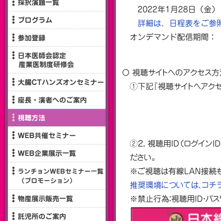
採択演題一覧
2022年1月28日（金）
プログラム
詳細は、日程表をご参
オンデマンド配信期間：［一
参加登録
［招待講演］2022
日本医師会認定
産業医制度研修会
〇 視聴サイトへのアクセス
大腸CTハンズオンセミナー
①下記『視聴サイトへアクセ
座長・演者へのご案内
視聴方法
WEB共催セミナー
②２． 視聴用ID（ログイ
WEB企業展示一覧
ださい。
※ご視聴は有線LAN接続も
ランチョンWEBセミナー一覧
（プロモーション）
推奨環境については、コチ
※禁止行為：視聴用ID・
物産展示販売一覧
託児所のご案内