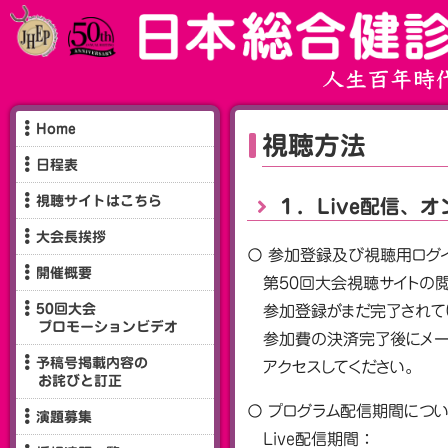
Home
視聴方法
日程表
視聴サイトはこちら
１．Live配信、
大会長挨拶
〇 参加登録及び視聴用ログイ
開催概要
第50回大会視聴サイトの
50回大会
参加登録がまだ完了されて
プロモーションビデオ
参加費の決済完了後にメール
予稿号掲載内容の
アクセスしてください。
お詫びと訂正
〇 プログラム配信期間につ
演題募集
Live配信期間：